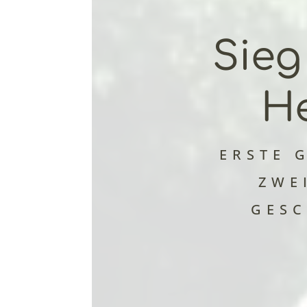
Sieg
He
ERSTE G
ZWE
GES