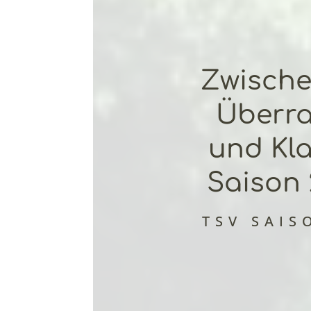
Zwische
Überr
und Kla
Saison 
TSV SAIS